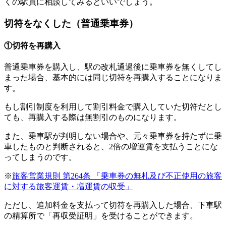
くの駅員に相談してみるといいでしょう。
切符をなくした（普通乗車券）
①切符を再購入
普通乗車券を購入し、駅の改札通過後に乗車券を無くしてし
まった場合、基本的には同じ切符を再購入することになりま
す。
もし割引制度を利用して割引料金で購入していた切符だとし
ても、再購入する際は無割引のものになります。
また、乗車駅が判明しない場合や、元々乗車券を持たずに乗
車したものと判断されると、2倍の増運賃を支払うことにな
ってしまうのです。
※
旅客営業規則 第264条 「乗車券の無札及び不正使用の旅客
に対する旅客運賃・増運賃の収受」
ただし、追加料金を支払って切符を再購入した場合、下車駅
の精算所で「再収受証明」を受けることができます。