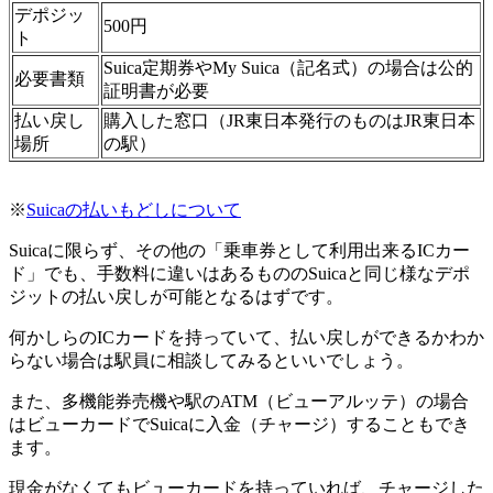
デポジッ
500円
ト
Suica定期券やMy Suica（記名式）の場合は公的
必要書類
証明書が必要
払い戻し
購入した窓口（JR東日本発行のものはJR東日本
場所
の駅）
※
Suicaの払いもどしについて
Suicaに限らず、その他の「乗車券として利用出来るICカー
ド」でも、手数料に違いはあるもののSuicaと同じ様なデポ
ジットの払い戻しが可能となるはずです。
何かしらのICカードを持っていて、払い戻しができるかわか
らない場合は駅員に相談してみるといいでしょう。
また、多機能券売機や駅のATM（ビューアルッテ）の場合
はビューカードでSuicaに入金（チャージ）することもでき
ます。
現金がなくてもビューカードを持っていれば、チャージした