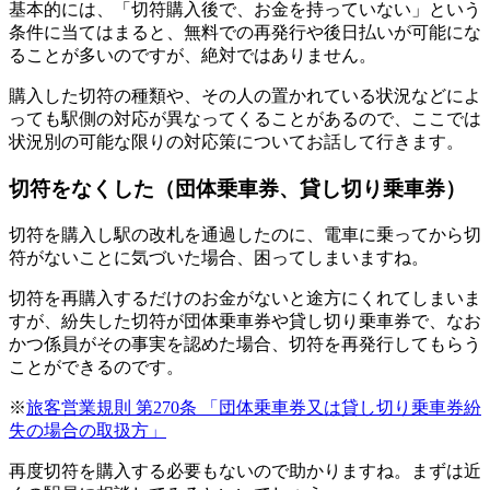
基本的には、「切符購入後で、お金を持っていない」という
条件に当てはまると、無料での再発行や後日払いが可能にな
ることが多いのですが、絶対ではありません。
購入した切符の種類や、その人の置かれている状況などによ
っても駅側の対応が異なってくることがあるので、ここでは
状況別の可能な限りの対応策についてお話して行きます。
切符をなくした（団体乗車券、貸し切り乗車券）
切符を購入し駅の改札を通過したのに、電車に乗ってから切
符がないことに気づいた場合、困ってしまいますね。
切符を再購入するだけのお金がないと途方にくれてしまいま
すが、紛失した切符が団体乗車券や貸し切り乗車券で、なお
かつ係員がその事実を認めた場合、切符を再発行してもらう
ことができるのです。
※
旅客営業規則 第270条 「団体乗車券又は貸し切り乗車券紛
失の場合の取扱方」
再度切符を購入する必要もないので助かりますね。まずは近