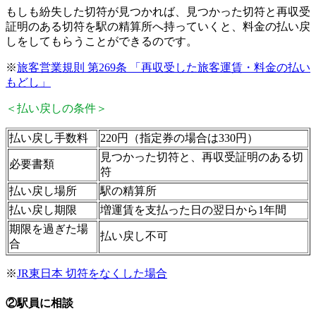
もしも紛失した切符が見つかれば、見つかった切符と再収受
証明のある切符を駅の精算所へ持っていくと、料金の払い戻
しをしてもらうことができるのです。
※
旅客営業規則 第269条 「再収受した旅客運賃・料金の払い
もどし」
＜払い戻しの条件＞
払い戻し手数料
220円（指定券の場合は330円）
見つかった切符と、再収受証明のある切
必要書類
符
払い戻し場所
駅の精算所
払い戻し期限
増運賃を支払った日の翌日から1年間
期限を過ぎた場
払い戻し不可
合
※
JR東日本 切符をなくした場合
②駅員に相談