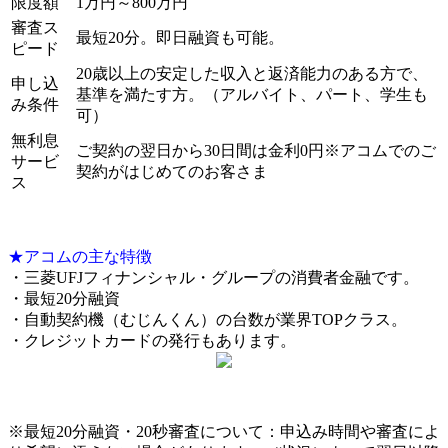
限度額
1万円～800万円
審査ス
最短20分。即日融資も可能。
ピード
20歳以上の安定した収入と返済能力のある方で、
申し込
基準を満たす方。（アルバイト、パート、学生も
み条件
可）
無利息
ご契約の翌日から30日間は金利0円※アコムでのご
サービ
契約がはじめてのお客さま
ス
★アコムの主な特徴
・三菱UFJフィナンシャル・グループの消費者金融です。
・最短20分融資
・自動契約機（むじんくん）の台数が業界TOPクラス。
・クレジットカードの発行もあります。
※最短20分融資・20秒審査について：申込み時間や審査によ