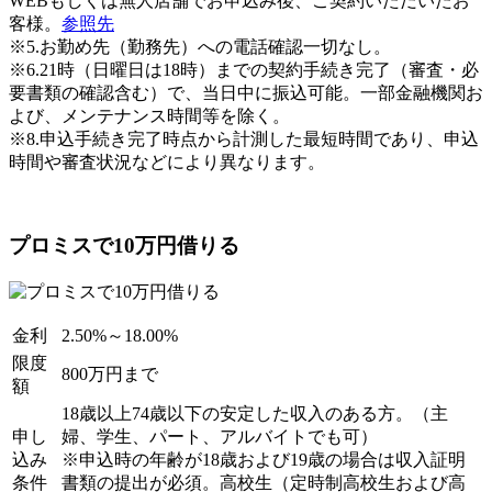
WEBもしくは無人店舗でお申込み後、ご契約いただいたお
客様。
参照先
※5.お勤め先（勤務先）への電話確認一切なし。
※6.21時（日曜日は18時）までの契約手続き完了（審査・必
要書類の確認含む）で、当日中に振込可能。一部金融機関お
よび、メンテナンス時間等を除く。
※8.申込手続き完了時点から計測した最短時間であり、申込
時間や審査状況などにより異なります。
プロミスで10万円借りる
金利
2.50%～18.00%
限度
800万円まで
額
18歳以上74歳以下の安定した収入のある方。（主
申し
婦、学生、パート、アルバイトでも可）
込み
※申込時の年齢が18歳および19歳の場合は収入証明
条件
書類の提出が必須。高校生（定時制高校生および高