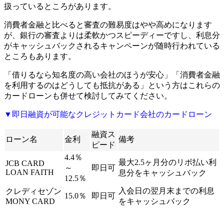
扱っているところがあります。
消費者金融と比べると審査の難易度はやや高めになります
が、銀行の審査よりは柔軟かつスピーディーですし、利息分
がキャッシュバックされるキャンペーンが随時行われている
ところもあります。
「借りるなら知名度の高い会社のほうが安心」「消費者金融
を利用するのはどうしても抵抗がある」という方はこれらの
カードローンも併せて検討してみてください。
▼即日融資が可能なクレジットカード会社のカードローン
融資ス
ローン名
金利
備考
ピード
4.4％
最大2.5ヶ月分のリボ払い利
JCB CARD
～
即日可
LOAN FAITH
息分をキャッシュバック
12.5％
入会日の翌月末までの利息
クレディセゾン
15.0％
即日可
MONY CARD
をキャッシュバック