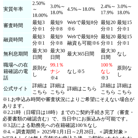
2.50%
3.0%～
2.4%～
3.0%～
実質年率
～
4.5%～18.0%
18.0%
17.9%
18.0%
18.00%
最短3
最短9
Webで最短8分
最短20
最短15
審査時間
分※1
分※8
※6
分※1
分※1
最短3
最短9
Webで最短8分
最短20
最短15
融資時間
分※1
分※8
融資も可能※6
分※1
分※1
最大30
最大30
最大30
無利息期間
最大365日間
なし
日間
日間
日間
職場への在
99.1％
100％
原則な
原則な
籍確認の電
ナシ
なし※5
なし
し
し
話
※4
※3
詳細は
詳細は
詳細は
詳細は
公式サイト
詳細はこちら
こちら
こちら
こちら
こちら
※1.お申込み時間や審査状況によりご希望にそえない場合が
あります。
※2.21時（日曜日は18時）までのご契約手続き完了（審査・
必要書類の確認含む）で、当日中にお振込みが可能です。
※3.話による勤務先への在籍確認100％なし
※4.＜調査期間＞ 2025年1月1日～2月28日。＜調査対象＞