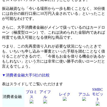
振込融資なら「今いる場所から一歩も動くことなく、30分後
には自分の銀行口座に10万円入金されている」といったこと
が可能なわけです。
さらに、大手消費者金融がメインで扱っているのはカードロ
ーン（極度型ローン）で、これは決められた金額内であれば
何度でも借入可能となる便利な商品です。
つまり、この先再度借り入れが必要な状況になったときで
も、いちいち申し込み⇒審査といった手順を踏むことなく借
りることができるので、「今後もお金を借りる機会があるか
もしれない」という方には非常に使い勝手の良いローンだと
言えるでしょう。
▼消費者金融大手5社の比較
表はスライドしてご覧いただけます
SMBC
プロミ
アイフ
モビッ
レイク
アコム
消費者金融
ス
ル
ト