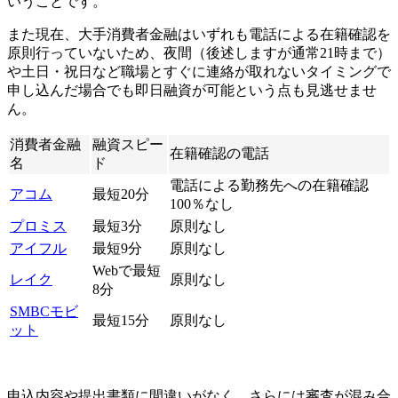
いうことです。
また現在、大手消費者金融はいずれも電話による在籍確認を
原則行っていないため、夜間（後述しますが通常21時まで）
や土日・祝日など職場とすぐに連絡が取れないタイミングで
申し込んだ場合でも即日融資が可能という点も見逃せませ
ん。
消費者金融
融資スピー
在籍確認の電話
名
ド
電話による勤務先への在籍確認
アコム
最短20分
100％なし
プロミス
最短3分
原則なし
アイフル
最短9分
原則なし
Webで最短
レイク
原則なし
8分
SMBCモビ
最短15分
原則なし
ット
申込内容や提出書類に間違いがなく、さらには審査が混み合