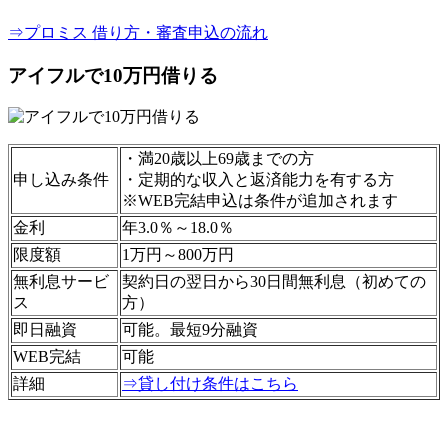
⇒プロミス 借り方・審査申込の流れ
アイフルで10万円借りる
・満20歳以上69歳までの方
申し込み条件
・定期的な収入と返済能力を有する方
※WEB完結申込は条件が追加されます
金利
年3.0％～18.0％
限度額
1万円～800万円
無利息サービ
契約日の翌日から30日間無利息（初めての
ス
方）
即日融資
可能。最短9分融資
WEB完結
可能
詳細
⇒貸し付け条件はこちら