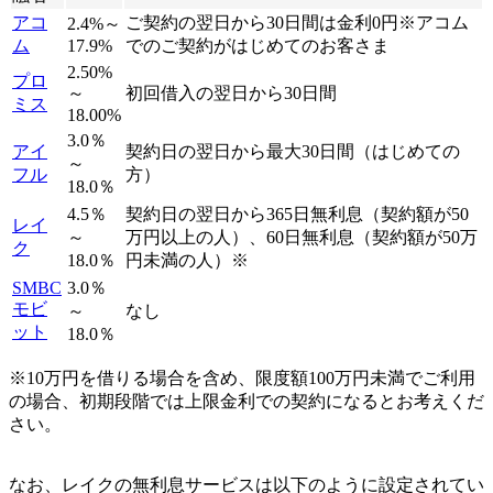
アコ
ご契約の翌日から30日間は金利0円※アコム
2.4%～
ム
17.9%
でのご契約がはじめてのお客さま
2.50%
プロ
～
初回借入の翌日から30日間
ミス
18.00%
3.0％
アイ
契約日の翌日から最大30日間（はじめての
～
フル
方）
18.0％
4.5％
契約日の翌日から365日無利息（契約額が50
レイ
～
万円以上の人）、60日無利息（契約額が50万
ク
18.0％
円未満の人）※
SMBC
3.0％
モビ
～
なし
ット
18.0％
※10万円を借りる場合を含め、限度額100万円未満でご利用
の場合、初期段階では上限金利での契約になるとお考えくだ
さい。
なお、レイクの無利息サービスは以下のように設定されてい