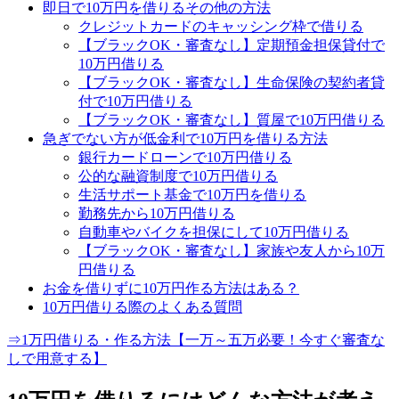
即日で10万円を借りるその他の方法
クレジットカードのキャッシング枠で借りる
【ブラックOK・審査なし】定期預金担保貸付で
10万円借りる
【ブラックOK・審査なし】生命保険の契約者貸
付で10万円借りる
【ブラックOK・審査なし】質屋で10万円借りる
急ぎでない方が低金利で10万円を借りる方法
銀行カードローンで10万円借りる
公的な融資制度で10万円借りる
生活サポート基金で10万円を借りる
勤務先から10万円借りる
自動車やバイクを担保にして10万円借りる
【ブラックOK・審査なし】家族や友人から10万
円借りる
お金を借りずに10万円作る方法はある？
10万円借りる際のよくある質問
⇒1万円借りる・作る方法【一万～五万必要！今すぐ審査な
しで用意する】