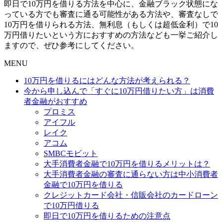
即日で10万円を借りる方法を中心に、金融ブラック状態にな
っている方でも審査に通る可能性がある方法や、審査なしで
10万円を借りられる方法、無利息（もしくは超低金利）で10
万円借りたいという方におすすめの方法なども一挙ご紹介し
ますので、ぜひ参考にしてください。
MENU
10万円を借りるにはどんな方法が考えられる？
今から申し込んで「すぐに10万円借りたい方」は消費
者金融がおすすめ
プロミス
アイフル
レイク
アコム
SMBCモビット
大手消費者金融で10万円を借りるメリットは？
大手消費者金融の審査に通らない方は中小消費者
金融で10万円を借りる
クレジットカード会社・信販会社のカードローン
で10万円借りる
即日で10万円を借りるための注意点