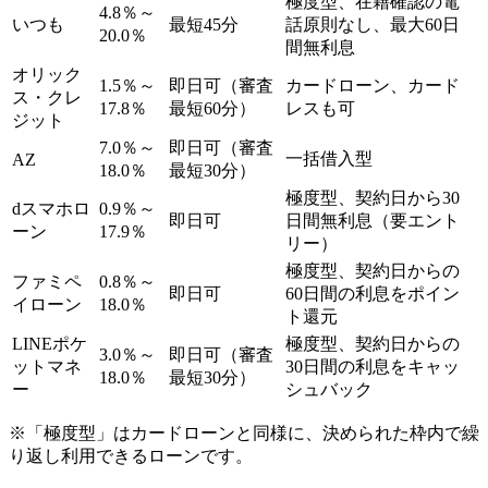
極度型、在籍確認の電
4.8％～
いつも
最短45分
話原則なし、最大60日
20.0％
間無利息
オリック
1.5％～
即日可（審査
カードローン、カード
ス・クレ
17.8％
最短60分）
レスも可
ジット
7.0％～
即日可（審査
一括借入型
AZ
18.0％
最短30分）
極度型、契約日から30
dスマホロ
0.9％～
即日可
日間無利息（要エント
ーン
17.9％
リー）
極度型、契約日からの
ファミペ
0.8％～
即日可
60日間の利息をポイン
イローン
18.0％
ト還元
LINEポケ
極度型、契約日からの
3.0％～
即日可（審査
ットマネ
30日間の利息をキャッ
18.0％
最短30分）
ー
シュバック
※「極度型」はカードローンと同様に、決められた枠内で繰
り返し利用できるローンです。