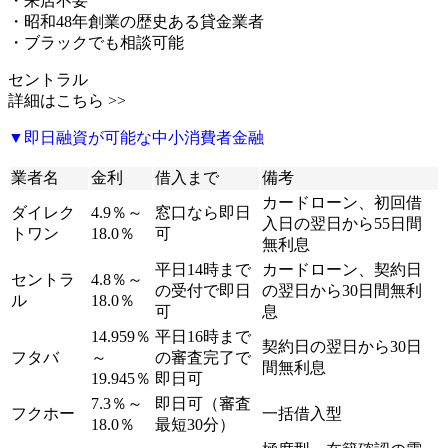
・来店不要
・昭和48年創業の歴史ある貸金業者
・ブラックでも相談可能
セントラル
詳細はこちら >>
▼即日融資が可能な中小消費者金融
業者名
金利
借入まで
備考
カードローン、初回借
ダイレク
4.9％～
窓口なら即日
入日の翌日から55日間
トワン
18.0％
可
無利息
平日14時まで
カードローン、契約日
セントラ
4.8％～
の受付で即日
の翌日から30日間無利
ル
18.0％
可
息
14.959％
平日16時まで
契約日の翌日から30日
フタバ
～
の審査完了で
間無利息
19.945％
即日可
7.3％～
即日可（審査
フクホー
一括借入型
18.0％
最短30分）